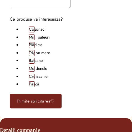
Ce produse vă interesează?
Cozonaci
Mini pateuri
Plăcinte
Trigon mere
Batoane
Merdenele
Croissante
Pască
Trimite solicitarea
Detalii companie