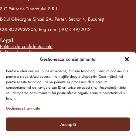
S.C Patiseria Tineretului S.R.L.
B-Dul Gheorghe Șincai 2A, Parter, Sector 4, București
CUI:RO29939205, Reg com: J40/3149/2012
Legal
Politica de confidențialitate
Politica de cookies
ANPC
Gestionează consimțământul
Categorii produse
Gustări pentru toată lumea
Pentru a oferi cea mai bună experiență, folosim tehnologii precum cookie-urile
Pentru gusturile fine
pentru a stoca și/sau accesa informațiile despre dispozitiv. Consimțământul
Mini pentru toată lumea
pentru aceste tehnologii ne va permite să procesăm date precum
Pentru zile de sărbătoare
comportamentul de navigare sau ID-uri unice pe acest site. Neconsimțământul
sau retragerea consimțământului poate afecta negativ anumite caracteristici și
Follow us on social media
funcții.
Facebook
Gestionează serviciile
Instagram
Acceptă