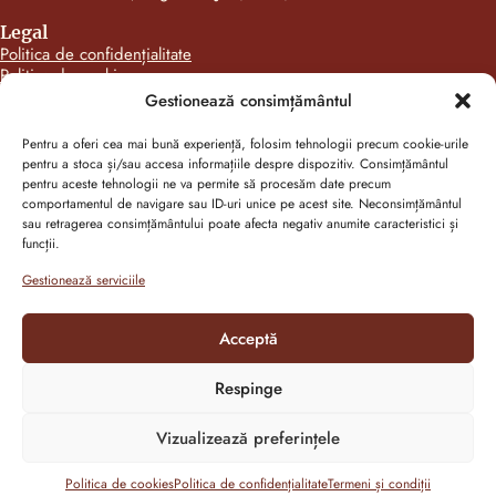
Legal
Politica de confidențialitate
Politica de cookies
ANPC
Gestionează consimțământul
Categorii produse
Gustări pentru toată lumea
Pentru a oferi cea mai bună experiență, folosim tehnologii precum cookie-urile
Pentru gusturile fine
pentru a stoca și/sau accesa informațiile despre dispozitiv. Consimțământul
Mini pentru toată lumea
pentru aceste tehnologii ne va permite să procesăm date precum
Pentru zile de sărbătoare
comportamentul de navigare sau ID-uri unice pe acest site. Neconsimțământul
sau retragerea consimțământului poate afecta negativ anumite caracteristici și
Follow us on social media
funcții.
Facebook
Gestionează serviciile
Instagram
Acceptă
Respinge
Copyright - 2026 - Patiseria Tineretului
Vizualizează preferințele
Made with love by SOTA360 Digital Agency.
Politica de cookies
Politica de confidențialitate
Termeni și condiții