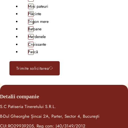
Mini pateuri
Plăcinte
Trigon mere
Batoane
Merdenele
Croissante
Pască
Trimite solicitarea
Detalii companie
S.C Patiseria Tineretului S.R.L.
B-Dul Gheorghe Șincai 2A, Parter, Sector 4, București
CUI:RO29939205, Reg com: J40/3149/2012